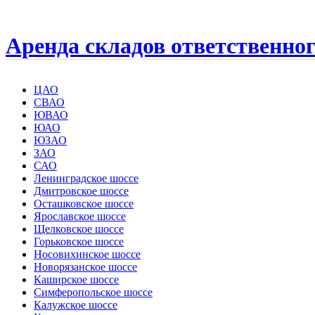
Аренда складов ответственно
ЦАО
СВАО
ЮВАО
ЮАО
ЮЗАО
ЗАО
САО
Ленинградское шоссе
Дмитровское шоссе
Осташковское шоссе
Ярославское шоссе
Щелковское шоссе
Горьковское шоссе
Носовихинское шоссе
Новорязанское шоссе
Каширское шоссе
Симферопольское шоссе
Калужское шоссе