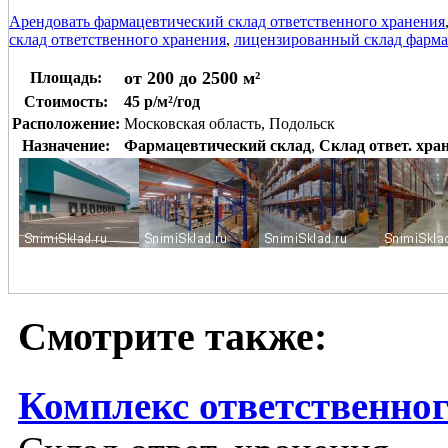
Арендовать фармацевтический склад ответственного хранения
склад ответственного хранения
,
лицензированный склад фарма
от 200 до 2500 м²
Площадь:
Стоимость:
45 р/м²/год
Расположение:
Московская область, Подольск
Назначение:
Фармацевтический склад
,
Склад ответ. хра
Смотрите также:
Комплекс ответственно