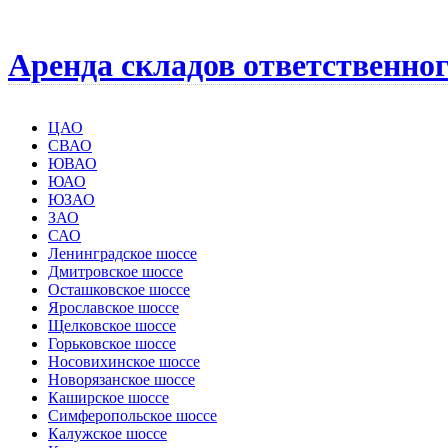
Аренда складов ответственно
ЦАО
СВАО
ЮВАО
ЮАО
ЮЗАО
ЗАО
САО
Ленинградское шоссе
Дмитровское шоссе
Осташковское шоссе
Ярославское шоссе
Щелковское шоссе
Горьковское шоссе
Носовихинское шоссе
Новорязанское шоссе
Каширское шоссе
Симферопольское шоссе
Калужское шоссе