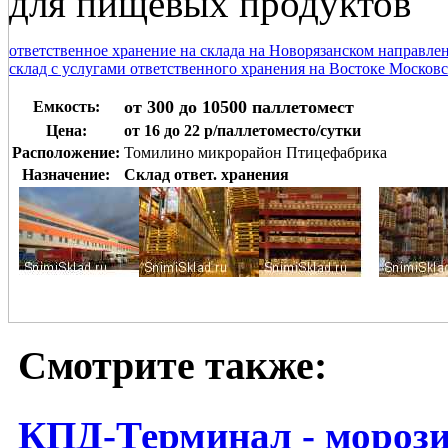
для пищевых продуктов
ответственное хранение на склада на Новорязанском направле
склад с услугами ответственного хранения на Востоке Москов
от 300 до 10500 паллетомест
Емкость:
Цена:
от 16 до 22 р/паллетоместо/сутки
Расположение:
Томилино микрорайон Птицефабрика
Назначение:
Склад ответ. хранения
Смотрите также:
КПД-Терминал - мороз