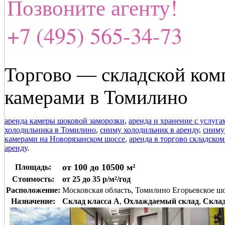
Позвоните агенту!
+7 (495) 565-34-73
Торгово — складской ком
камерами в Томилино
аренда камеры шоковой заморозки
,
аренда и хранение с услуг
холодильника в Томилино
,
сниму холодильник в аренду
,
сниму
камерами на Новорязанском шоссе
,
аренда в торгово складско
аренду
.
от 100 до 10500 м²
Площадь:
Стоимость:
от 25 до 35 р/м²/год
Расположение:
Московская область, Томилино Егорьевское ш
Назначение:
Склад класса A
,
Охлаждаемый склад
,
Склад