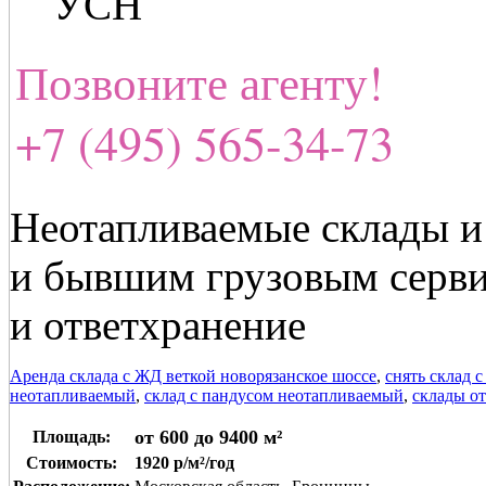
УСН
Позвоните агенту!
+7 (495) 565-34-73
Неотапливаемые склады и
и бывшим грузовым серви
и ответхранение
Аренда склада с ЖД веткой новорязанское шоссе
,
снять склад 
неотапливаемый
,
склад с пандусом неотапливаемый
,
склады от
от 600 до 9400 м²
Площадь:
Стоимость:
1920 р/м²/год