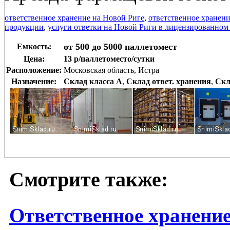
ответственное хранение на Новой Риге
,
ответственное хранени
продукции
,
услуги ответки на Новой Риги в лицензированном 
от 500 до 5000 паллетомест
Емкость:
Цена:
13 р/паллетоместо/сутки
Расположение:
Московская область, Истра
Назначение:
Склад класса A
,
Склад ответ. хранения
,
Скл
Смотрите также:
Ответственное хранени