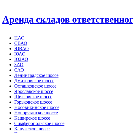
Аренда складов ответственно
ЦАО
СВАО
ЮВАО
ЮАО
ЮЗАО
ЗАО
САО
Ленинградское шоссе
Дмитровское шоссе
Осташковское шоссе
Ярославское шоссе
Щелковское шоссе
Горьковское шоссе
Носовихинское шоссе
Новорязанское шоссе
Каширское шоссе
Симферопольское шоссе
Калужское шоссе