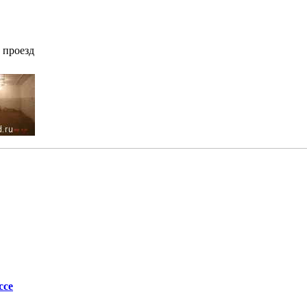
 проезд
ссе