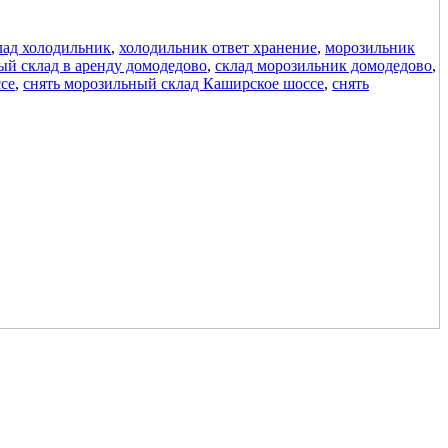
лад холодильник
,
холодильник ответ хранение
,
морозильник
й склад в аренду домодедово
,
склад морозильник домодедово
,
се
,
снять морозильный склад Каширское шоссе
,
снять