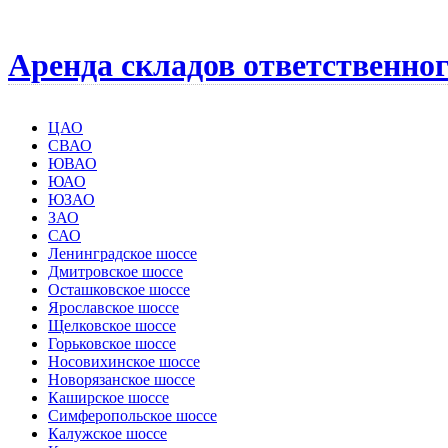
Аренда складов ответственно
ЦАО
СВАО
ЮВАО
ЮАО
ЮЗАО
ЗАО
САО
Ленинградское шоссе
Дмитровское шоссе
Осташковское шоссе
Ярославское шоссе
Щелковское шоссе
Горьковское шоссе
Носовихинское шоссе
Новорязанское шоссе
Каширское шоссе
Симферопольское шоссе
Калужское шоссе