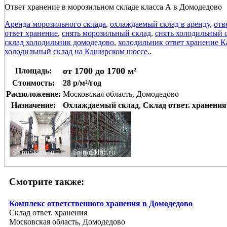
Ответ хранение в морозильном складе класса А в Домодедово
Аренда морозильного склада
,
охлаждаемый склад в аренду
,
отв
ответ хранение
,
снять морозильный склад
,
снять холодильный 
склад холодильник домодедово
,
холодильник ответ хранение 
холодильный склад на Каширском шоссе.
.
от 1700 до 1700 м²
Площадь:
Стоимость:
28 р/м²/год
Расположение:
Московская область, Домодедово
Назначение:
Охлаждаемый склад
,
Склад ответ. хранения
Смотрите также:
Комплекс ответственного хранения в Домодедово
Склад ответ. хранения
Московская область, Домодедово