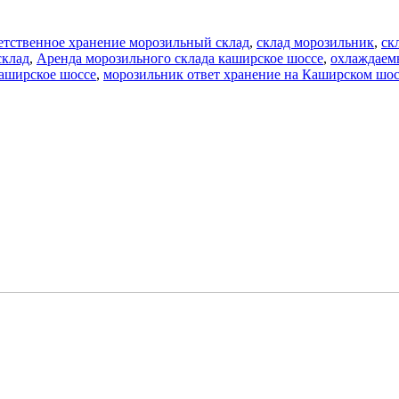
етственное хранение морозильный склад
,
склад морозильник
,
ск
склад
,
Аренда морозильного склада каширское шоссе
,
охлаждаемы
Каширское шоссе
,
морозильник ответ хранение на Каширском шос