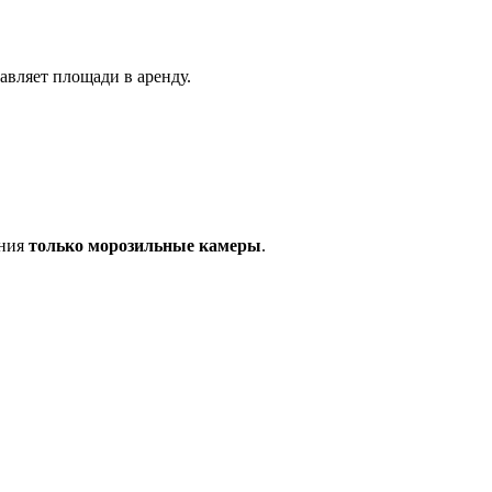
вляет площади в аренду.
ения
только морозильные камеры
.